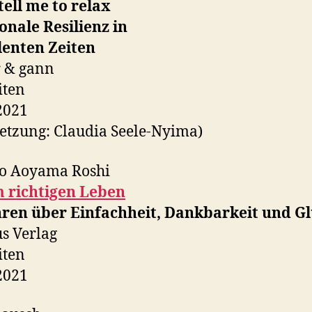
tell me to relax
nale Resilienz in
lenten Zeiten
r & gann
iten
2021
etzung: Claudia Seele-Nyima)
o Aoyama Roshi
m richtigen Leben
hren über Einfachheit, Dankbarkeit und G
s Verlag
iten
2021