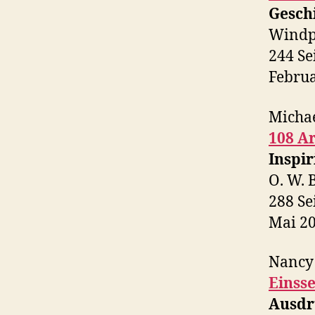
Gesch
Windp
244 Se
Febru
Micha
108 A
Inspi
O. W. 
288 Se
Mai 2
Nancy
Einsse
Ausdr