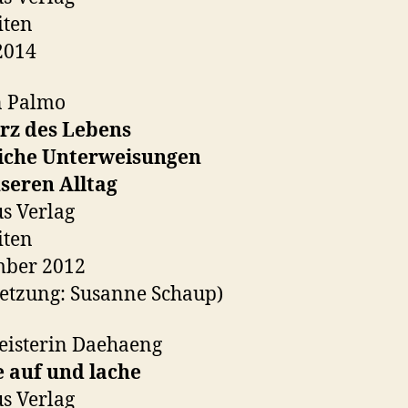
iten
2014
n Palmo
rz des Lebens
eiche Unterweisungen
seren Alltag
s Verlag
iten
mber 2012
etzung: Susanne Schaup)
eisterin Daehaeng
 auf und lache
s Verlag