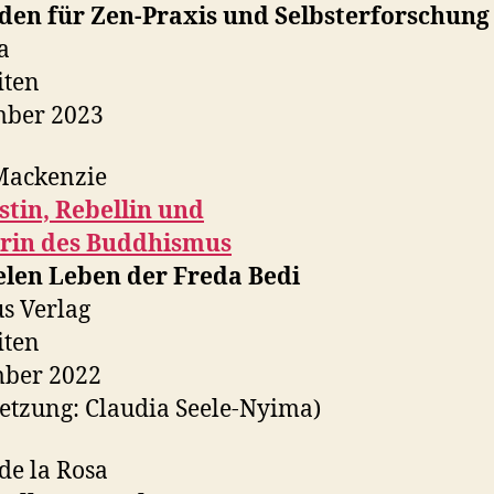
aden für Zen-Praxis und Selbsterforschung
a
iten
mber 2023
Mackenzie
stin, Rebellin und
erin des Buddhismus
elen Leben der Freda Bedi
s Verlag
iten
ber 2022
etzung: Claudia Seele-Nyima)
de la Rosa