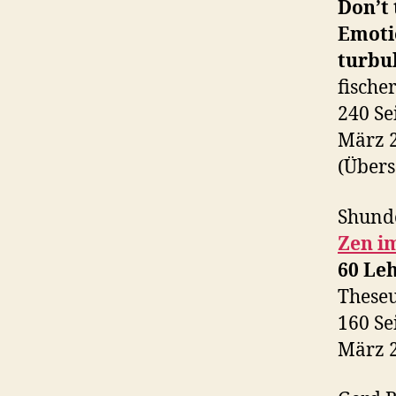
Don’t 
Emotio
turbu
fische
240 Se
März 
(Übers
Shund
Zen i
60 Le
Theseu
160 Se
März 