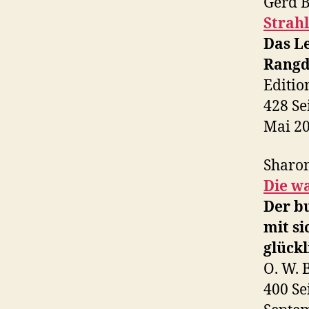
Gerd 
Strah
Das L
Rangd
Editio
428 Se
Mai 2
Sharon
Die w
Der b
mit si
glückl
O. W. 
400 Se