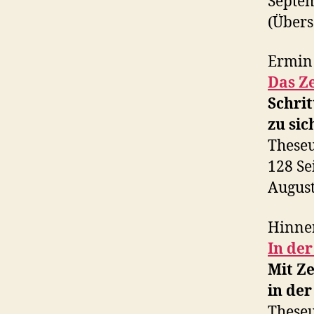
Septe
(Übers
Ermin 
Das Z
Schrit
zu si
Theseu
128 Se
August
Hinner
In der
Mit Ze
in der
Theseu