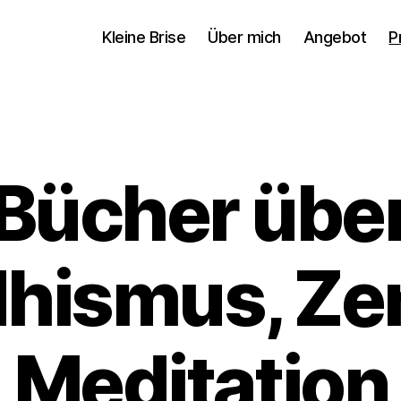
Kleine Brise
Über mich
Angebot
P
Bücher übe
hismus, Ze
Meditation