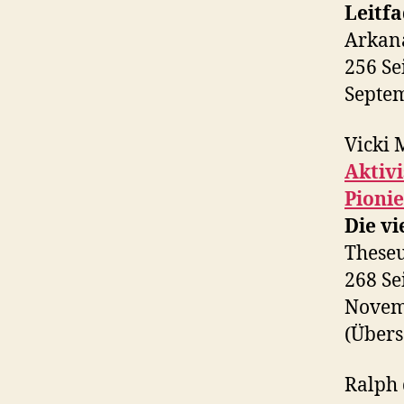
Leitf
Arkan
256 Se
Septe
Vicki 
Aktivi
Pioni
Die vi
Theseu
268 Se
Novem
(Übers
Ralph 