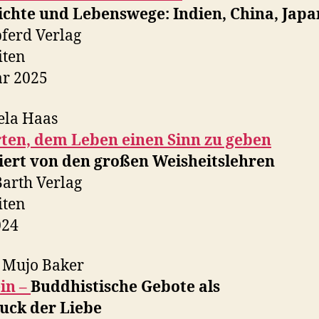
ichte und Lebenswege: Indien, China, Jap
ferd Verlag
iten
ar 2025
ela Haas
rten, dem Leben einen Sinn zu geben
riert von den großen Weisheitslehren
Barth Verlag
iten
024
 Mujo Baker
in –
Buddhistische Gebote als
uck der Liebe