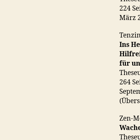
224 Se
März 
Tenzi
Ins He
Hilfr
für un
Theseu
264 Se
Septe
(Übers
Zen-M
Wache
Theseu