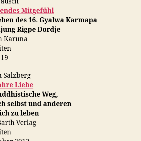
Bausch
lendes Mitgefühl
eben des 16. Gyalwa Karmapa
jung Rigpe Dordje
n Karuna
iten
019
 Salzberg
ahre Liebe
uddhistische Weg,
ch selbst und anderen
ich zu leben
Barth Verlag
iten