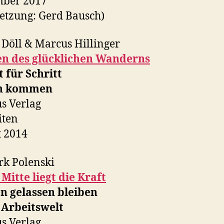
mber 2017
etzung: Gerd Bausch)
Döll & Marcus Hillinger
en des glücklichen Wanderns
t für Schritt
ch kommen
s Verlag
iten
 2014
k Polenski
 Mitte liegt die Kraft
n gelassen bleiben
 Arbeitswelt
s Verlag